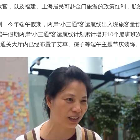
收官，以及福建、上海居民可赴金门旅游的政策红利，航
，今年端午假期，两岸“小三通”客运航线出入境旅客量预
端午假期两岸“小三通”客运航线计划累计增开10个船班
岸通关大厅内已经布置了艾草、粽子等端午主题节庆装饰