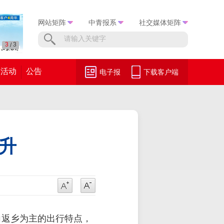
网站矩阵
中青报系
社交媒体矩阵
1
3
/
活动
公告
电子报
下载客户端
升
向返乡为主的出行特点，