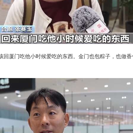
小孩回厦门吃他小时候爱吃的东西。金门也包粽子，也做香