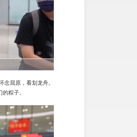
怀念屈原，看划龙舟。
门的粽子。