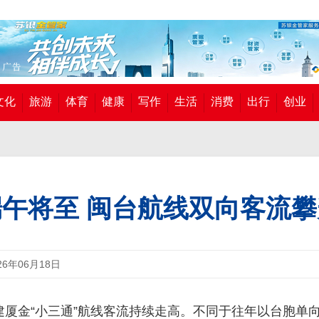
文化
旅游
体育
健康
写作
生活
消费
出行
创业
端午将至 闽台航线双向客流攀
26年06月18日
建厦金“小三通”航线客流持续走高。不同于往年以台胞单