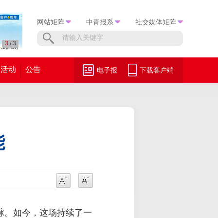
网站矩阵
中青报系
社交媒体矩阵
1
3
/
活动
公告
电子报
下载客户端
能
脉。如今，这场持续了一