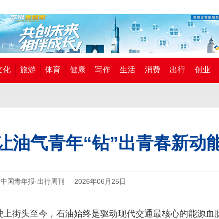
文化
旅游
体育
健康
写作
生活
消费
出行
创业
让油气青年“钻”出青春新动
中国青年报·出行周刊
2026年06月25日
驶上街头至今，石油始终是驱动现代交通最核心的能源血