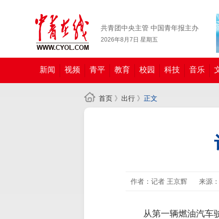
共青团中央主管 中国青年报主办
2026年8月7日 星期五
新闻
视频
青平
教育
校园
科技
音乐
首页
》
出行
》
正文
作者：记者 王京辉
来源：
从第一辆燃油汽车