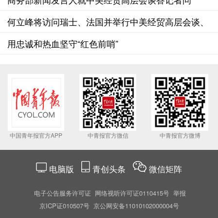
何立峰将访问瑞士、法国并举行中美经贸高层会谈、
第十次中法高级别经济财金对话
用忠诚和热血坚守“红色前哨”
中国青年报官方APP
中青报官方微信
中青报官方微博
电脑版
青创头条
微信矩阵
电子公告服务许可证
网络视听许可证0110415号
举报
京ICP证010507号
京公网安备11010102000004号