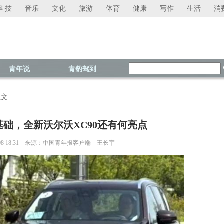
科技
音乐
文化
旅游
体育
健康
写作
生活
消
青年说
青豹驾到
正文
础，全新沃尔沃XC90还有何亮点
05-08 18:31 来源：中国青年报客户端 王长宇