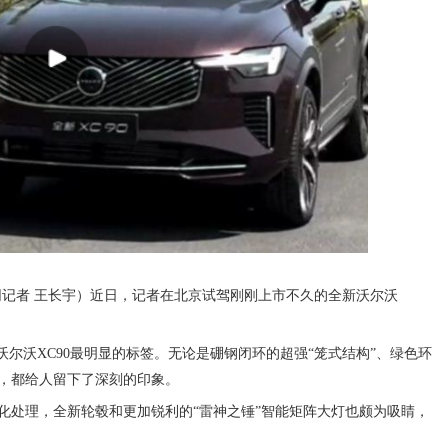
网记者 王长宇）近日，记者在北京试驾刚刚上市不久的全新沃尔沃
沃尔沃XC90最明显的标签。无论是硼钢闭环的超强“笼式结构”、绿色环
，都给人留下了深刻的印象。
化处理，全新轮毂和更加锐利的“雷神之锤”智能矩阵大灯也颇为吸睛，