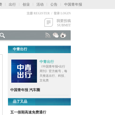
费
出行
创业
活动
公告
中国青年报
注册 REGISTER / 登录 LOGIN
我要投稿
SUBMIT
中青出行
中青出行
《中国青年报•出行
周刊》官方账号，每
天推送出行、科技、
文化类
中国青年报 汽车圈
品了又品
五一假期高速免费通行