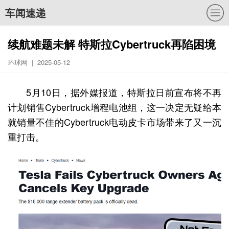
车闻速递
续航难题未解 特斯拉Cybertruck再陷困境
环球网 | 2025-05-12
5月10日，据外媒报道，特斯拉日前宣布将不再
计划销售Cybertruck增程电池组，这一决定无疑给本
就销量不佳的Cybertruck电动皮卡市场带来了又一沉
重打击。