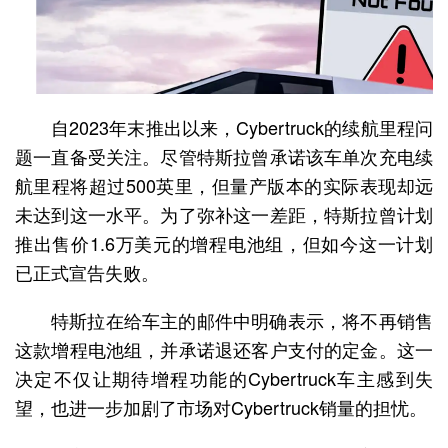
自2023年末推出以来，Cybertruck的续航里程问
题一直备受关注。尽管特斯拉曾承诺该车单次充电续
航里程将超过500英里，但量产版本的实际表现却远
未达到这一水平。为了弥补这一差距，特斯拉曾计划
推出售价1.6万美元的增程电池组，但如今这一计划
已正式宣告失败。
特斯拉在给车主的邮件中明确表示，将不再销售
这款增程电池组，并承诺退还客户支付的定金。这一
决定不仅让期待增程功能的Cybertruck车主感到失
望，也进一步加剧了市场对Cybertruck销量的担忧。