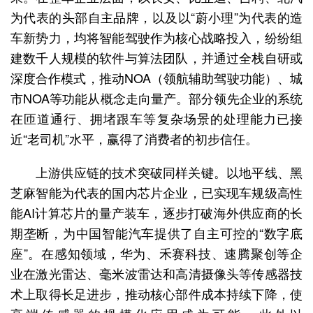
为代表的头部自主品牌，以及以“蔚小理”为代表的造
车新势力，均将智能驾驶作为核心战略投入，纷纷组
建数千人规模的软件与算法团队，并通过全栈自研或
深度合作模式，推动NOA（领航辅助驾驶功能）、城
市NOA等功能从概念走向量产。部分领先企业的系统
在匝道通行、拥堵跟车等复杂场景的处理能力已接
近“老司机”水平，赢得了消费者的初步信任。
上游供应链的技术突破同样关键。以地平线、黑
芝麻智能为代表的国内芯片企业，已实现车规级高性
能AI计算芯片的量产装车，逐步打破海外供应商的长
期垄断，为中国智能汽车提供了自主可控的“数字底
座”。在感知领域，华为、禾赛科技、速腾聚创等企
业在激光雷达、毫米波雷达和高清摄像头等传感器技
术上取得长足进步，推动核心部件成本持续下降，使