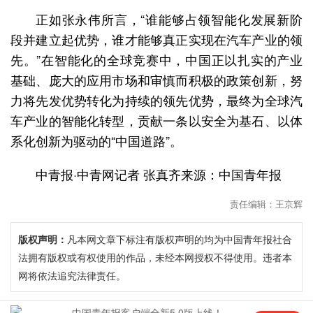
正如张永伟所言，“谁能够占领智能化发展新阶
段并建立起优势，谁才能够真正实现在汽车产业的领
先。”在智能化的全球竞赛中，中国正以扎实的产业
基础、庞大的应用市场和审慎而积极的政策创新，努
力将先发优势转化为持续的领先优势，最终为全球汽
车产业的智能化转型，贡献一条以安全为基石、以体
系化创新为驱动的“中国道路”。
中青报·中青网记者 张真齐来源：中国青年报
责任编辑：王京辉
版权声明：
凡本网文章下标注有版权声明的均为中国青年报社合
法拥有版权或有权使用的作品，未经本网授权不得使用。违者本
网将依法追究法律责任。
年
中国青年报客户端全新5.0版上线！
“这是六