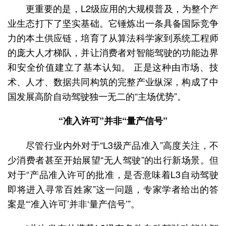
更重要的是，L2级应用的大规模普及，为整个产
业生态打下了坚实基础。它锤炼出一条具备国际竞争
力的本土供应链，培育了从算法科学家到系统工程师
的庞大人才梯队，并让消费者对智能驾驶的功能边界
和安全价值建立了基本认知。 正是这种由市场、技
术、人才、数据共同构筑的完整产业纵深，构成了中
国发展高阶自动驾驶独一无二的“主场优势”。
“准入许可”并非“量产信号”
尽管行业内外对于“L3级产品准入”高度关注，不
少消费者甚至开始展望“无人驾驶”的出行新场景。但
对于“产品准入许可的批准，是否意味着L3自动驾驶
即将进入寻常百姓家”这一问题，专家学者给出的答
案是“‘准入许可’并非‘量产信号’”。