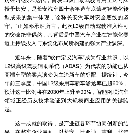
授予长安，是长安汽车四十余年造车底蕴与智能化转
型成果的集中体现，诠释长安汽车对安全底线的坚
守。”正如邓承浩所言，此次L3级自动驾驶准入许可
的突破绝非偶然，其背后是中国汽车产业在智能化赛
道上持续投入与系统化布局所构建的强大产业纵深。
近年来，随着“软件定义汽车”成为行业共识，以
L2级高级驾驶辅助系统（ADAS）为代表的功能已从
高端车型的卖点演变为主流新车的标配。据统计，今
年前三季度，中国L2级乘用车新车渗透率已超60%，
预计这一比例将在2030年上升至90%，智能网联汽车
领域正经历从技术验证到大规模商业应用的关键跨
越。
这一成就的取得，是产业链各环节协同创新的结
果。在整车企业层面，以长安、比亚迪、吉利、北汽