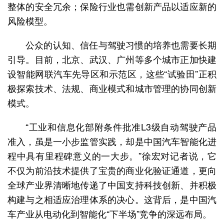
整体的安全冗余；保险行业也需创新产品以适应新的
风险模型。
公众的认知、信任与驾驶习惯的培养也需要长期
引导。目前，北京、武汉、广州等多个城市正加快建
设智能网联汽车先导区和示范区，这些“试验田”正积
极探索技术、法规、商业模式和城市管理的协同创新
模式。
“工业和信息化部附条件批准L3级自动驾驶产品
准入，虽是一小步监管实践，却是中国汽车智能化进
程中具有里程碑意义的一大步。”徐宏对记者说，它
不仅为前沿技术提供了宝贵的商业化验证通道，更向
全球产业界清晰地传递了中国支持科技创新、并积极
构建与之相适应治理体系的决心。这背后，是中国汽
车产业从电动化到智能化“下半场”竞争的深远布局。