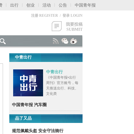
费
出行
创业
活动
公告
中国青年报
注册 REGISTER / 登录 LOGIN
我要投稿
SUBMIT
中青出行
中青出行
《中国青年报•出行
周刊》官方账号，每
天推送出行、科技、
文化类
中国青年报 汽车圈
品了又品
规范佩戴头盔 安全守法骑行