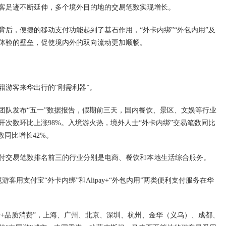
客足迹不断延伸，多个境外目的地的交易笔数实现增长。
后，便捷的移动支付功能起到了基石作用，“外卡内绑”“外包内用”及
体验的壁垒，促使境内外的双向流动更加顺畅。
籍游客来华出行的“刚需利器”。
信团队发布“五一”数据报告，假期前三天，国内餐饮、景区、文娱等行业
次数环比上涨98%。入境游火热，境外人士“外卡内绑”交易笔数同比
数同比增长42%。
付交易笔数排名前三的行业分别是电商、餐饮和本地生活综合服务。
游客用支付宝“外卡内绑”和Alipay+“外包内用”两类便利支付服务在华
行+品质消费”，上海、广州、北京、深圳、杭州、金华（义乌）、成都、