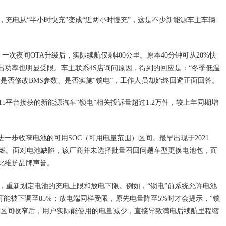
，充电从“半小时快充”变成“近两小时慢充”，这是不少新能源车主车辆
一次夜间OTA升级后，实际续航仅剩400公里。原本40分钟可从20%快
输出功率也明显受限。车主联系4S店询问原因，得到的回应是：“冬季低温
于是否修改BMS参数、是否实施“锁电”，工作人员却始终回避正面回答。
2315平台接获的新能源汽车“锁电”相关投诉量超过1.2万件，较上年同期增
进一步收窄电池的可用SOC（可用电量范围）区间。最早出现于2021
燃。面对电池缺陷，该厂商并未选择批量召回问题车型更换电池包，而
以此维护品牌声誉。
序，重新划定电池的充电上限和放电下限。例如，“锁电”前系统允许电池
限可能被下调至85%；放电端同样受限，原先电量降至5%时才会提示，“锁
OC区间收窄后，用户实际能使用的电量减少，直接导致满电后续航里程缩