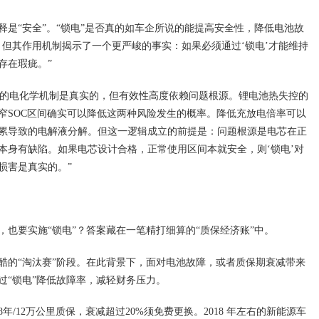
是“安全”。“锁电”是否真的如车企所说的能提高安全性，降低电池故
，但其作用机制揭示了一个更严峻的事实：如果必须通过‘锁电’才能维持
存在瑕疵。”
障率的电化学机制是真实的，但有效性高度依赖问题根源。锂电池热失控的
窄SOC区间确实可以降低这两种风险发生的概率。降低充放电倍率可以
累导致的电解液分解。但这一逻辑成立的前提是：问题根源是电芯在正
本身有缺陷。如果电芯设计合格，正常使用区间本就安全，则‘锁电’对
损害是真实的。”
也要实施“锁电”？答案藏在一笔精打细算的“质保经济账”中。
酷的“淘汰赛”阶段。在此背景下，面对电池故障，或者质保期衰减带来
过“锁电”降低故障率，减轻财务压力。
/12万公里质保，衰减超过20%须免费更换。2018 年左右的新能源车