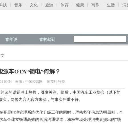
科技
音乐
文化
旅游
体育
健康
写作
生活
消
青年说
青豹驾到
正文
能源车OTA“锁电”何解？
05-21 09:54 来源：中国经营网 陈茂利 张硕
企被约谈的话题冲上热搜，引发关注。随后，中国汽车工业协会（以下简
门核实，网传内容无官方来源，与事实严重不符。
在开展电池管理系统优化升级工作的同时，严格坚守信息透明原则，全
求车企建立畅通高效的售后沟通渠道，积极主动处理消费者提出的“锁