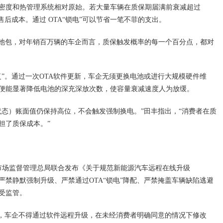
密度和热管理系统相对原始。若大量车辆在质保期届满前衰减超过
售后成本。通过 OTA“锁电”可以节省一笔不菲的支出。
的电池包，对年销百万辆的车企而言，质保触发概率的每一个百分点，都对
复”。通过一次OTA软件更新，车企无须更换电池或进行大规模硬件维
便能显著降低电池的深充深放次数，使容量衰减速度人为放缓。
状态）账面值仍保持高位，不会触发强制换电。”田丰指出，“消费者在质
担了质保成本。”
家市场监督管理总局联合发布《关于规范新能源汽车远程在线升级
严禁静默强制升级、严禁通过OTA“锁电”降配、严禁掩盖车辆缺陷逃避
受监管。
要求，车企不得通过软件远程升级，在未经消费者明确同意的情况下修改