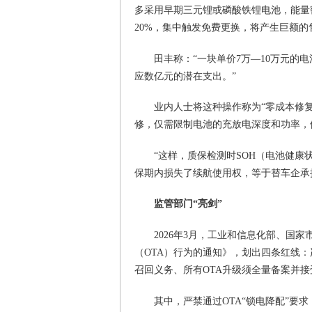
多采用早期三元锂或磷酸铁锂电池，能量
20%，集中触发免费更换，将产生巨额的
田丰称：“一块单价7万—10万元
应数亿元的潜在支出。”
业内人士将这种操作称为“零成本修
修，仅需限制电池的充放电深度和功率，
“这样，质保检测时SOH（电池健康
保期内损失了续航使用权，等于替车企承
监管部门“亮剑”
2026年3月，工业和信息化部、国
（OTA）行为的通知》，划出四条红线：
召回义务、所有OTA升级须全量备案并接
其中，严禁通过OTA“锁电降配”