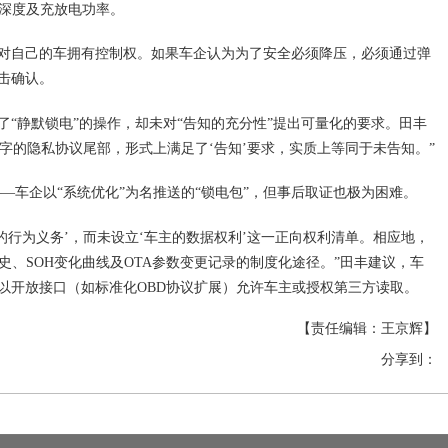
电深度及充放电功率。
对自己的车拥有控制权。如果车企认为为了安全必须降压，必须通过弹
击确认。
“静默锁电”的操作，却未对“告知的充分性”提出可量化的要求。田丰
千字的隐私协议尾部，形式上满足了‘告知’要求，实质上等同于未告知。”
—车企以“系统优化”为名推送的“锁电包”，但事后取证也极为困难。
的行为义务’，而未设立‘车主的数据权利’这一正向权利清单。相应地，
史、SOH变化曲线及OTA参数变更记录的制度化途径。”田丰建议，车
以开放接口（如标准化OBD协议扩展）允许车主或授权第三方读取。
【责任编辑：王京辉】
分享到：