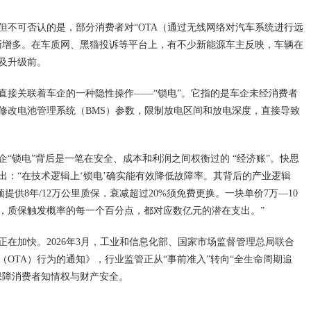
但不可否认的是，部分消费者对“OTA（通过无线网络对汽车系统进行远
渐增多。在车质网、黑猫投诉等平台上，有不少新能源车主反映，车辆在
及升级前。
直接关联着车企的一种隐性操作——“锁电”。它指的是车企未经消费者
自修改电池管理系统（BMS）参数，限制放电区间和放电深度，直接导致
“锁电”背后是一笔在安全、成本和利润之间权衡过的 “经济账”。快思
出：“在技术逻辑上‘锁电’确实能有效降低故障率。其背后的产业逻辑
提供8年/12万公里质保，衰减超过20%须免费更换。一块单价7万—10
，质保触发概率的每一个百分点，都对应数亿元的潜在支出。”
在加快。2026年3月，工业和信息化部、国家市场监督管理总局联合
OTA）行为的通知》，行业监管正从“事前准入”转向“全生命周期追
保障消费者知情权与财产安全。