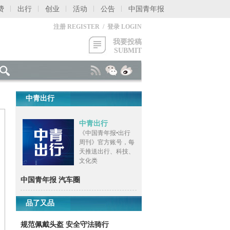
费
出行
创业
活动
公告
中国青年报
注册 REGISTER / 登录 LOGIN
我要投稿
SUBMIT
中青出行
中青出行
《中国青年报•出行
周刊》官方账号，每
天推送出行、科技、
文化类
中国青年报 汽车圈
品了又品
规范佩戴头盔 安全守法骑行