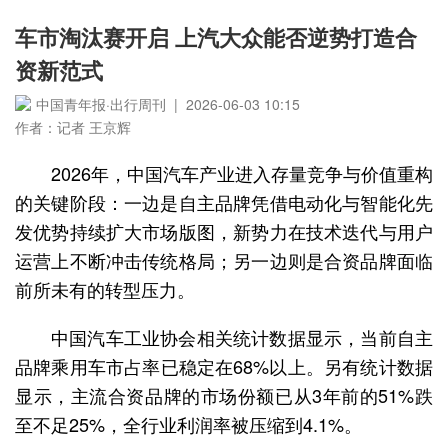
车市淘汰赛开启 上汽大众能否逆势打造合
资新范式
中国青年报·出行周刊 | 2026-06-03 10:15
作者：记者 王京辉
2026年，中国汽车产业进入存量竞争与价值重构
的关键阶段：一边是自主品牌凭借电动化与智能化先
发优势持续扩大市场版图，新势力在技术迭代与用户
运营上不断冲击传统格局；另一边则是合资品牌面临
前所未有的转型压力。
中国汽车工业协会相关统计数据显示，当前自主
品牌乘用车市占率已稳定在68%以上。另有统计数据
显示，主流合资品牌的市场份额已从3年前的51%跌
至不足25%，全行业利润率被压缩到4.1%。