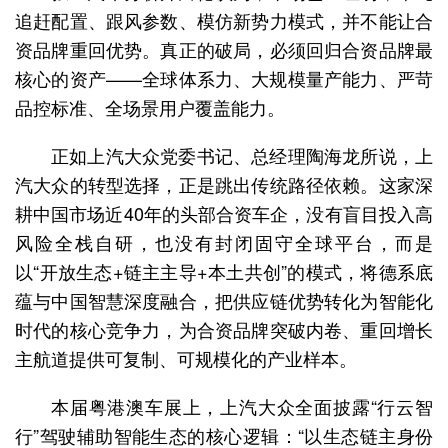
追赶配置、跟风参数、模仿新势力模式，并不能让合
资品牌重回优势。真正的破局，必须回归合资品牌最
核心的资产——全球体系力、大规模量产能力、严苛
品控标准、全场景用户覆盖能力。
正如上汽大众党委书记、总经理陶海龙所说，上
汽大众的转型选择，正是跳出传统路径依赖。这家深
耕中国市场近40年的头部合资车企，没有盲目投入高
风险全栈自研，也没有封闭固守全球平台，而是
以“开放生态+链主主导+本土共创”的模式，将德系底
蕴与中国智慧深度融合，把供应链优势转化为智能化
时代的核心竞争力，为合资品牌突破内卷、重回增长
主航道提供可复制、可规模化的产业样本。
本届粤港澳车展上，上汽大众全面披露“行云智
行”驾驶辅助智能生态的核心逻辑：“以生态链主身份