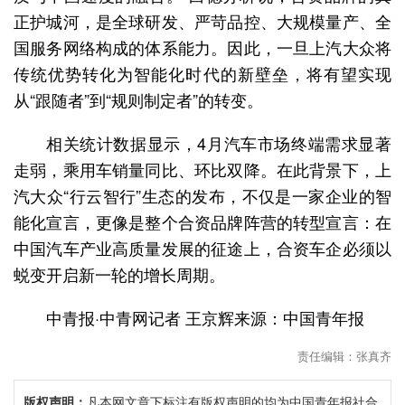
正护城河，是全球研发、严苛品控、大规模量产、全
国服务网络构成的体系能力。因此，一旦上汽大众将
传统优势转化为智能化时代的新壁垒，将有望实现
从“跟随者”到“规则制定者”的转变。
相关统计数据显示，4月汽车市场终端需求显著
走弱，乘用车销量同比、环比双降。在此背景下，上
汽大众“行云智行”生态的发布，不仅是一家企业的智
能化宣言，更像是整个合资品牌阵营的转型宣言：在
中国汽车产业高质量发展的征途上，合资车企必须以
蜕变开启新一轮的增长周期。
中青报·中青网记者 王京辉来源：中国青年报
责任编辑：张真齐
版权声明：
凡本网文章下标注有版权声明的均为中国青年报社合