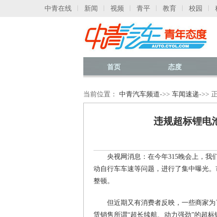
中青在线
新闻
视频
青平
教育
校园
首页
态度
当前位置：
中青汽车频道
->>
车闻速递
->>
违规超标锂电池
央视网消息：在今年315晚会上，
动自行车车速等问题，进行了集中曝光。
整顿。
但近期又有消费者反映，一些商家为
赁销售所谓“超长续航、动力强劲”的超