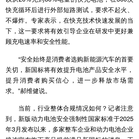
快充循环后进行外部短路测试，要求不起火、
不爆炸。专家表示，在快充技术快速发展的当
下，这一要求将有效引导企业在研发中更好兼
顾充电速率和安全性能。
“安全始终是消费者选购新能源汽车的首要
关切，新国标将有效提升电池产品安全水平，
提升消费者购买信心，进一步释放市场需
求。”郝维健说。
当前，行业整体合规情况如何？记者注意
到，新版动力电池安全强制性国家标准于2025
年3月发布以来，多家整车企业和动力电池企业