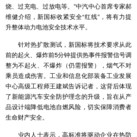
烧、过充电、过放电等。”中汽中心首席专家郝
维健介绍，新国标收紧安全“红线”，将有力提
升整体动力电池安全技术水平。
针对热扩散测试，新国标将技术要求从此
前的起火、爆炸前5分钟提供热事件报警信号调
整为不起火、不爆炸（仍需报警），烟气不对
乘员造成伤害。工业和信息化部装备工业发展
中心高级工程师王建斌告诉记者，这背后体现
了新能源汽车安全防护理念的升级，旨在从产
品设计端降低电池自燃风险，切实保障消费者
生命财产安全。
业内人士表示，高标准将驱动企业在热防