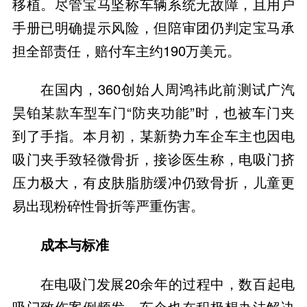
移植。尽管宝马坚称车辆系统无故障，且用户
手册已明确提示风险，但陪审团仍判定宝马承
担全部责任，赔付车主约190万美元。
在国内，360创始人周鸿祎此前测试广汽
昊铂某款车型车门“防夹功能”时，也被车门夹
到了手指。本月初，某新势力车企车主也因电
吸门夹手致轻微骨折，接诊医生称，电吸门挤
压力极大，有皮肤脂肪缓冲仍致骨折，儿童更
易出现粉碎性骨折等严重伤害。
成本与标准
在电吸门发展20余年的过程中，数百起电
吸门致伤案例频发，车企也在积极想办法解决