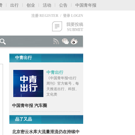
费
出行
创业
活动
公告
中国青年报
注册 REGISTER / 登录 LOGIN
我要投稿
SUBMIT
中青出行
中青出行
《中国青年报•出行
周刊》官方账号，每
天推送出行、科技、
文化类
中国青年报 汽车圈
品了又品
北京密云水库大流量泄流仍在持续中