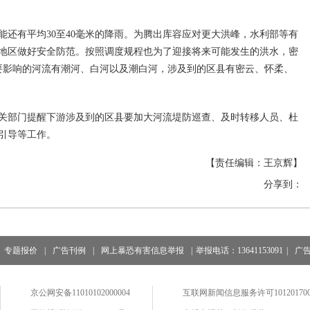
能还有平均30至40毫米的降雨。为腾出库容应对更大洪峰，水利部等有
地区做好安全防范。按照调度规程也为了迎接将来可能发生的洪水，密
主要影响的河流有潮河、白河以及潮白河，涉及到的区县有密云、怀柔、
关部门提醒下游涉及到的区县要加大河流堤防巡查、及时转移人员、杜
引导等工作。
【责任编辑：王京辉】
分享到：
专题报价
|
广告刊例
|
网上暴恐有害信息举报
|
举报电话：13641153091
|
广
京公网安备11010102000004
互联网新闻信息服务许可101201700