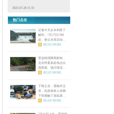
2025-07-28 11:33
热门点击
记者今天从水利部了
解到，7月27日15时
起，密云水库启动泄
流
READ MORE
受连续强降雨影响，
北京怀柔多处地点出
现受损、塌方情况。
其中受
READ MORE
下雨之后，需格外注
意，此前就有人赤脚
下田接触了老鼠尿后
进了I
READ MORE