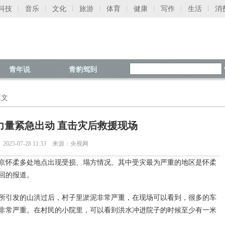
科技
音乐
文化
旅游
体育
健康
写作
生活
消
青年说
青豹驾到
正文
力量紧急出动 直击灾后救援现场
2025-07-28 11:33 来源：央视网
京怀柔多处地点出现受损、塌方情况。其中受灾最为严重的地区是怀柔
回的报道。
所引发的山洪过后，村子里淤泥非常严重，在现场可以看到，很多的车
非常严重。在村民的小院里，可以看到洪水冲进院子的时候至少有一米