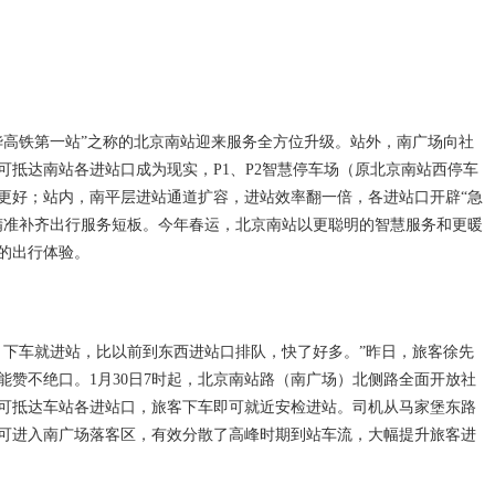
中华高铁第一站”之称的北京南站迎来服务全方位升级。站外，南广场向社
可抵达南站各进站口成为现实，P1、P2智慧停车场（原北京南站西停车
更好；站内，南平层进站通道扩容，进站效率翻一倍，各进站口开辟“急
精准补齐出行服务短板。今年春运，北京南站以更聪明的智慧服务和更暖
的出行体验。
，下车就进站，比以前到东西进站口排队，快了好多。”昨日，旅客徐先
能赞不绝口。1月30日7时起，北京南站路（南广场）北侧路全面开放社
可抵达车站各进站口，旅客下车即可就近安检进站。司机从马家堡东路
可进入南广场落客区，有效分散了高峰时期到站车流，大幅提升旅客进