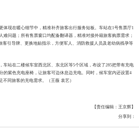
更体现在暖心细节中，精准补齐旅客出行服务短板。车站在1号售票厅1
人难问题；所有售票窗口均配备翻译器，精准对接外籍旅客购票需求；
点旅客引导牌、更换地贴指示，方便军人、消防救援人员及老幼病残孕等
，车站在二楼候车室西北区、东北区等5个区域，布设了285把带有充电
分的紫色充电座椅，让旅客可边休息边充电。同时，候车室内还设置4
足不同旅客的充电需求。（王薇 袁艺）
【责任编辑：王京辉】
分享到：