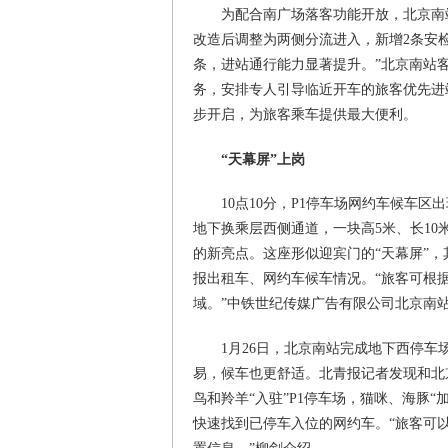
为配合南广场落客功能开放，北京南
改造后调整为两侧分流进入，新增2条安
条，进站通行能力显著提升。”北京南站
务，安排专人引导临近开车的旅客优先进
步开启，为旅客乘车提供最大便利。
“天幕屏”上岗
10点10分，P1停车场网约车候车区
地下换乘层西侧通道，一块高5米、长10米
的新亮点。这座形似迎宾门的“天幕屏”
报出租车、网约车候车情况。“旅客可根
域。”中铁世纪传媒广告有限公司北京南
1月26日，北京南站完成地下西停车
易，候车也更舒适。北青报记者发现和北
鸟和羚羊“入驻”P1停车场，猫咪、海豚“
快速找到已停车入位的网约车。“旅客可