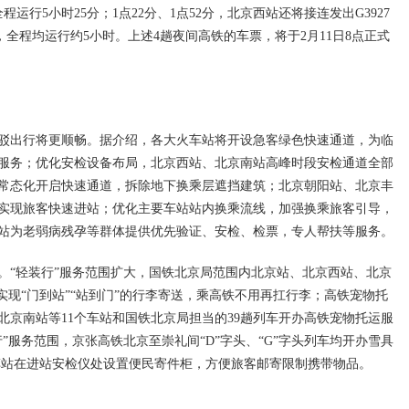
运行5小时25分；1点22分、1点52分，北京西站还将接连发出G3927
，全程均运行约5小时。上述4趟夜间高铁的车票，将于2月11日8点正式
驳出行将更顺畅。据介绍，各大火车站将开设急客绿色快速通道，为临
票服务；优化安检设备布局，北京西站、北京南站高峰时段安检通道全部
常态化开启快速通道，拆除地下换乘层遮挡建筑；北京朝阳站、北京丰
实现旅客快速进站；优化主要车站站内换乘流线，加强换乘旅客引导，
站为老弱病残孕等群体提供优先验证、安检、检票，专人帮扶等服务。
。“轻装行”服务范围扩大，国铁北京局范围内北京站、北京西站、北京
，实现“门到站”“站到门”的行李寄送，乘高铁不用再扛行李；高铁宠物托
北京南站等11个车站和国铁北京局担当的39趟列车开办高铁宠物托运服
”服务范围，京张高铁北京至崇礼间“D”字头、“G”字头列车均开办雪具
个车站在进站安检仪处设置便民寄件柜，方便旅客邮寄限制携带物品。