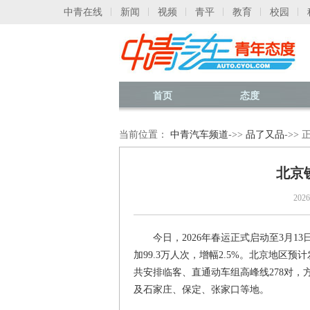
中青在线
新闻
视频
青平
教育
校园
首页
态度
当前位置：
中青汽车频道
->>
品了又品
->>
北京
20
今日，2026年春运正式启动至3月13
加99.3万人次，增幅2.5%。北京地区预计
共安排临客、直通动车组高峰线278对
及石家庄、保定、张家口等地。