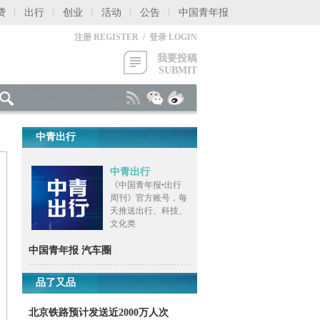
费
出行
创业
活动
公告
中国青年报
注册 REGISTER / 登录 LOGIN
我要投稿
SUBMIT
中青出行
中青出行
《中国青年报•出行
周刊》官方账号，每
天推送出行、科技、
文化类
中国青年报 汽车圈
品了又品
北京铁路预计发送近2000万人次