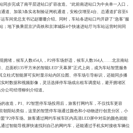
站同步完成了南平层进站口扩容改造。“此前南进站口为中央单一入口，
检通道、加装3条实名制验证闸机通道，安检仪增至4台、总通道扩容至6
客运车间党总支书记赵珊珊介绍。同时，车站各进站口均开辟了“急客”服
站；地下换乘层京沪高铁和京津城际4个快速进站厅与车站运营时间同
出现拥堵，候车人数454人，P2停车场舒适，候车人数164人……北京南站
、总面积135平方米的智能LED“天幕屏”正式上岗，成为车站智慧服务
，其立柱式智能屏可实时显示站内区位图、停车场引导标识，还能同步播
据实时数据和视频影像，灵活选择停车场或出租车调度站，避开拥堵区
站分公司经理柳剑介绍道。
场的改造，P1、P2智慧停车场投用后，旅客打网约车，不仅找车更容
京朝阳站类似，这里的智慧停车场通过颜色和小动物进行创意分区，小
加盟”P2停车场。旅客通过网约车候车区内高清LED屏中对应的颜色就能
以通过智能导视屏快速找到自己的网约车，还能通过手机实时接收车辆位