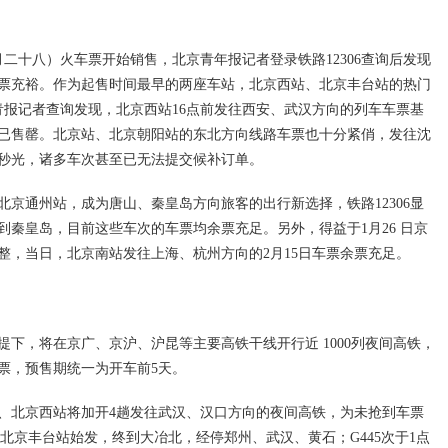
月二十八）火车票开始销售，北京青年报记者登录铁路12306查询后发现
票充裕。作为起售时间最早的两座车站，北京西站、北京丰台站的热门
青报记者查询发现，北京西站16点前发往西安、武汉方向的列车车票基
已售罄。北京站、北京朝阳站的东北方向线路车票也十分紧俏，发往沈
秒光，诸多车次甚至已无法提交候补订单。
京通州站，成为唐山、秦皇岛方向旅客的出行新选择，铁路12306显
到秦皇岛，目前这些车次的车票均余票充足。另外，得益于1月26 日京
整，当日，北京南站发往上海、杭州方向的2月15日车票余票充足。
下，将在京广、京沪、沪昆等主要高铁干线开行近 1000列夜间高铁，
票，预售期统一为开车前5天。
丰台站、北京西站将加开4趟发往武汉、汉口方向的夜间高铁，为未抢到车票
分从北京丰台站始发，终到大冶北，经停郑州、武汉、黄石；G445次于1点